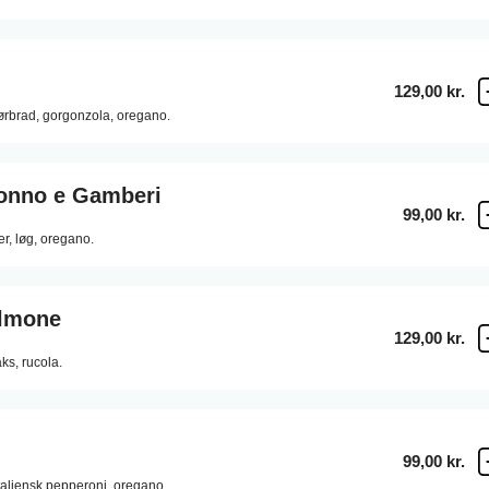
129,00 kr.
rbrad,
gorgonzola,
oregano.
Tonno e Gamberi
99,00 kr.
er,
løg,
oregano.
almone
129,00 kr.
aks,
rucola.
99,00 kr.
taliensk pepperoni,
oregano.