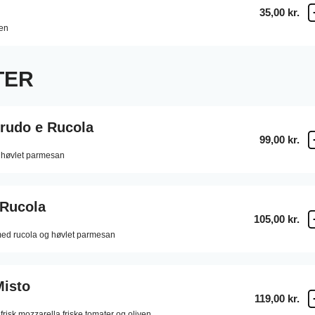
35,00 kr.
ven
TER
Crudo e Rucola
99,00 kr.
 høvlet parmesan
 Rucola
105,00 kr.
 med rucola og høvlet parmesan
Misto
119,00 kr.
risk mozzarella friske tomater og oliven