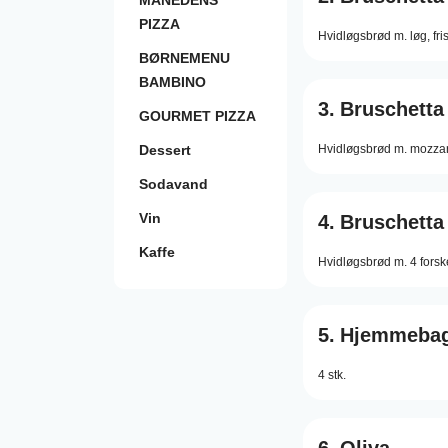
MÅNEDENS
PIZZA
Hvidløgsbrød m. løg, fri
BØRNEMENU
BAMBINO
3.
Bruschetta
GOURMET PIZZA
Dessert
Hvidløgsbrød m. mozzar
Sodavand
Vin
4.
Bruschetta
Kaffe
Hvidløgsbrød m. 4 forske
5.
Hjemmebagt
4 stk.