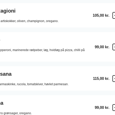
tagioni
105,00 kr.
artiskokker,
oliven,
champignon,
oregano.
o
99,00 kr.
epperoni,
marinerede rødpeber,
løg,
hvidløg på pizza,
chilli på
isana
115,00 kr.
parmaskinke,
rucola,
tomatskiver,
høvlet parmesan.
na
99,00 kr.
ns grønsager,
oregano.