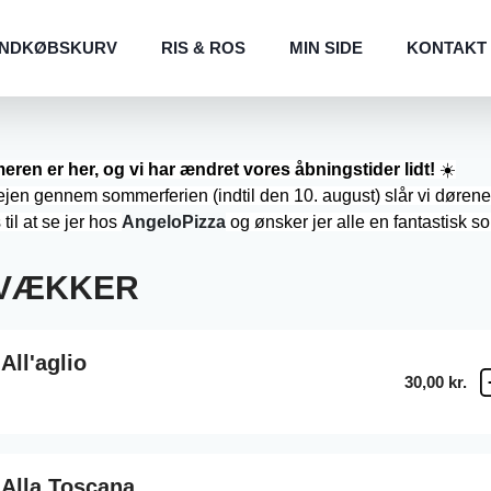
INDKØBSKURV
RIS & ROS
MIN SIDE
KONTAKT
ren er her, og vi har ændret vores åbningstider lidt!
☀️
ejen gennem sommerferien (indtil den 10. august) slår vi dørene 
 til at se jer hos
AngeloPizza
og ønsker jer alle en fantastisk 
TVÆKKER
All'aglio
30,00 kr.
 Alla Toscana