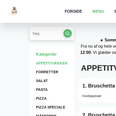
FORSIDE
MENU
☀️
Somme
Fra nu af og hele v
12:00
. Vi glæder os
Kategorier
APPETITVÆKKER
APPETI
FORRETTER
SALAT
1.
Bruschetta 
PASTA
Hvidløgsbrød
PIZZA
PIZZA SPECIALE
2.
Bruschetta