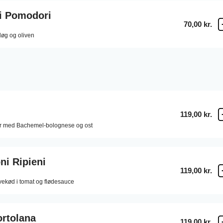
Di Pomodori
70,00 kr.
løg og oliven
119,00 kr.
er med Bachemel-bolognese og ost
ni Ripieni
119,00 kr.
vekød i tomat og flødesauce
ortolana
119,00 kr.