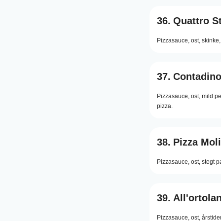
36.
Quattro S
Pizzasauce,
ost,
skinke,
37.
Contadin
Pizzasauce,
ost,
mild p
pizza.
38.
Pizza Mol
Pizzasauce,
ost,
stegt 
39.
All'ortola
Pizzasauce,
ost,
årstide