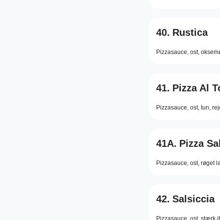
40.
Rustica
Pizzasauce,
ost,
oksemø
41.
Pizza Al 
Pizzasauce,
ost,
tun,
rej
41A.
Pizza S
Pizzasauce,
ost,
røget l
42.
Salsiccia
Pizzasauce,
ost,
stærk i