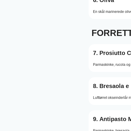
6.
Oliva
En skål marinerede oli
FORRET
7.
Prosiutto 
Parmaskinke, rucola og
8.
Bresaola e
Lufttørret okseinderlår
9.
Antipasto 
Parmaskinke, bresaola, f